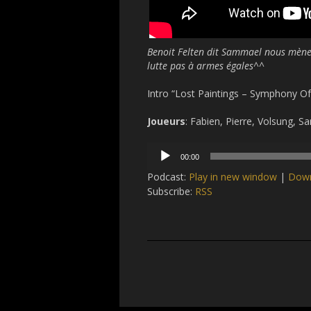
Benoit Felten dit Sammael nous mène s
lutte pas à armes égales^^
Intro “Lost Paintings – Symphony Of
Joueurs
: Fabien, Pierre, Volsung,
Audio
00:00
Player
Podcast:
Play in new window
|
Dow
Subscribe:
RSS