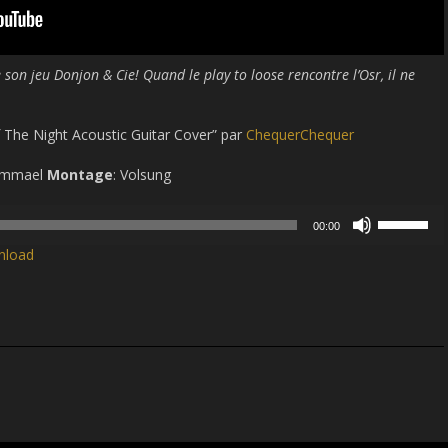
on jeu Donjon & Cie! Quand le play to loose rencontre l’Osr, il ne
 The Night Acoustic Guitar Cover” par
ChequerChequer
 Sammael
Montage
: Volsung
Use
00:00
Up/Down
nload
Arrow
keys
to
increase
or
decrease
volume.