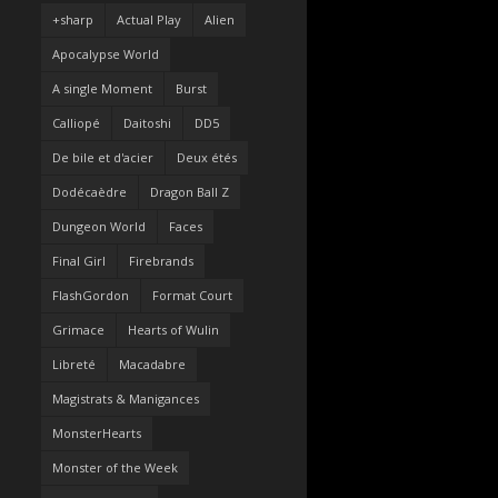
+sharp
Actual Play
Alien
Apocalypse World
A single Moment
Burst
Calliopé
Daitoshi
DD5
De bile et d'acier
Deux étés
Dodécaèdre
Dragon Ball Z
Dungeon World
Faces
Final Girl
Firebrands
FlashGordon
Format Court
Grimace
Hearts of Wulin
Libreté
Macadabre
Magistrats & Manigances
MonsterHearts
Monster of the Week