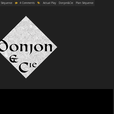
n Séquence
4 Comments
Actual Play
Donjon&Cie
Plan Séquence