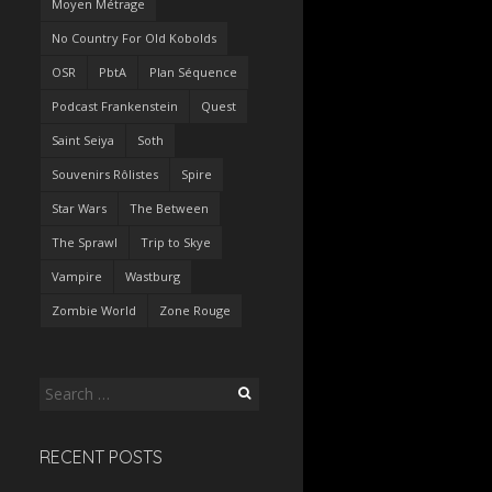
Moyen Métrage
No Country For Old Kobolds
OSR
PbtA
Plan Séquence
Podcast Frankenstein
Quest
Saint Seiya
Soth
Souvenirs Rôlistes
Spire
Star Wars
The Between
The Sprawl
Trip to Skye
Vampire
Wastburg
Zombie World
Zone Rouge
Search
for:
RECENT POSTS