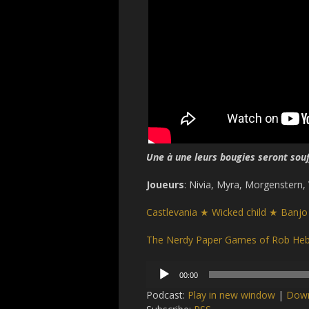
Une à une leurs bougies seront souf
Joueurs
: Nivia, Myra, Morgenstern
Castlevania ★ Wicked child ★ Banjo
The Nerdy Paper Games of Rob Heb
Audio
00:00
Player
Podcast:
Play in new window
|
Dow