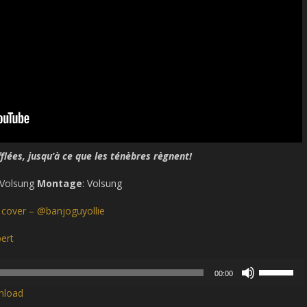
flées, jusqu’à ce que les ténèbres règnent!
, Volsung
Montage
: Volsung
 cover – @banjoguyollie
ert
Use
00:00
Up/Down
nload
Arrow
keys