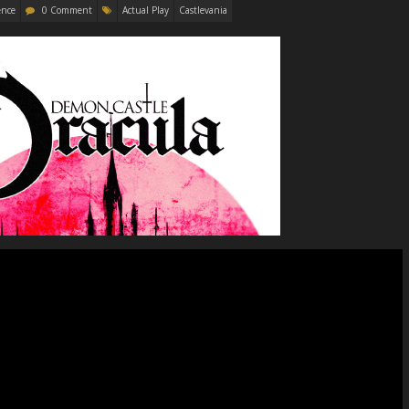
ence
0 Comment
Actual Play
Castlevania