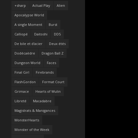
+sharp
Actual Play
Alien
Apocalypse World
A single Moment
Burst
Calliopé
Daitoshi
DD5
De bile et d'acier
Deux étés
Dodécaèdre
Dragon Ball Z
Dungeon World
Faces
Final Girl
Firebrands
FlashGordon
Format Court
Grimace
Hearts of Wulin
Libreté
Macadabre
Magistrats & Manigances
MonsterHearts
Monster of the Week