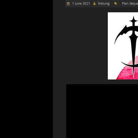
1 June 2021
Volsung
Plan Séqu