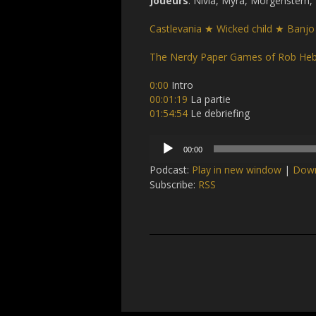
Joueurs
: Nivia, Myra, Morgenstern
Castlevania ★ Wicked child ★ Banjo
The Nerdy Paper Games of Rob Heb
0:00
Intro
00:01:19
La partie
01:54:54
Le debriefing
Audio
00:00
Player
Podcast:
Play in new window
|
Dow
Subscribe:
RSS