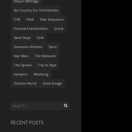
Moyen Métrage
No Country For Old Kobolds
OSR
PbtA
Plan Séquence
Podcast Frankenstein
Quest
Saint Seiya
Soth
Souvenirs Rôlistes
Spire
Star Wars
The Between
The Sprawl
Trip to Skye
Vampire
Wastburg
Zombie World
Zone Rouge
Search
for:
RECENT POSTS