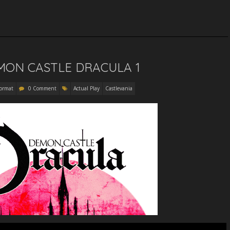
to
increase
or
decrease
volume.
ON CASTLE DRACULA 1
ormat
0 Comment
Actual Play
Castlevania