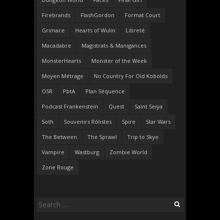
Firebrands
FlashGordon
Format Court
Grimace
Hearts of Wulin
Libreté
Macadabre
Magistrats & Manigances
MonsterHearts
Monster of the Week
Moyen Métrage
No Country For Old Kobolds
OSR
PbtA
Plan Séquence
Podcast Frankenstein
Quest
Saint Seiya
Soth
Souvenirs Rôlistes
Spire
Star Wars
The Between
The Sprawl
Trip to Skye
Vampire
Wastburg
Zombie World
Zone Rouge
Search
for: