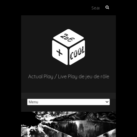
Search
for:
Actual Play / Live Play de jeu de rôle