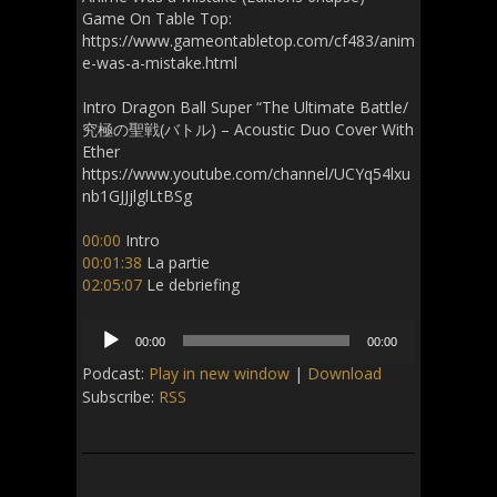
Game On Table Top:
https://www.gameontabletop.com/cf483/anim
e-was-a-mistake.html
Intro Dragon Ball Super “The Ultimate Battle/
究極の聖戦(バトル) – Acoustic Duo Cover With
Ether
https://www.youtube.com/channel/UCYq54lxu
nb1GJJjlglLtBSg
00:00
Intro
00:01:38
La partie
02:05:07
Le debriefing
Audio
00:00
00:00
Player
Podcast:
Play in new window
|
Download
Subscribe:
RSS