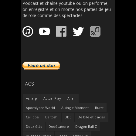
Podcast et chaîne youtube ou on performe,
on enregistre et on monte nos parties de jeu
de rôle comme des spectacles
TAGS
+sharp
Actual Play
Alien
Apocalypse World
A single Moment
Burst
Calliopé
Daitoshi
DD5
De bile et d'acier
Deux étés
Dodécaèdre
Dragon Ball Z
Dungeon World
Faces
Final Girl