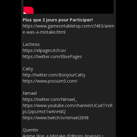
Plus que 3 jours pour Participer!
https://www.gameontabletop.com/cf483/anim
e-was-a-mistake.html
Lachesis
https://elpages.itch.io/
https://twitter.com/ElisePages
Catty
http://twitter.com/BonjourCatty
https://www.possum5.com/
Nimael
https://twitter.com/Nimael_
https://www.youtube.com/channel/UCu61YzR
pLQqozHsE1wKnHdQ
https://www.twitch.tv/nimael2698
Quentin
Anime Was a Mistake (Editions 6napse) •