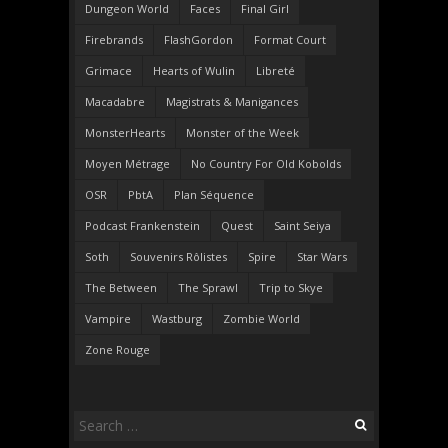
Dungeon World
Faces
Final Girl
Firebrands
FlashGordon
Format Court
Grimace
Hearts of Wulin
Libreté
Macadabre
Magistrats & Manigances
MonsterHearts
Monster of the Week
Moyen Métrage
No Country For Old Kobolds
OSR
PbtA
Plan Séquence
Podcast Frankenstein
Quest
Saint Seiya
Soth
Souvenirs Rôlistes
Spire
Star Wars
The Between
The Sprawl
Trip to Skye
Vampire
Wastburg
Zombie World
Zone Rouge
Search
for: