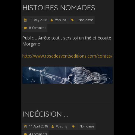
HISTOIRES NOMADES
11 May 2018
Volsung
Non classé
0 Comment
Public… Arrête tout , sers toi un thé et écoute
Morgane
http://www.rosedesventseditions.com/contes/
INDÉCISION …
11 April 2018
Volsung
Non classé
4 Comments