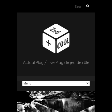
Search
for:
Actual Play / Live Play de jeu de rôle