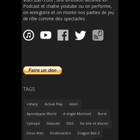
Podcast et chaîne youtube ou on performe,
on enregistre et on monte nos parties de jeu
de rôle comme des spectacles
TAGS
+sharp
Actual Play
Alien
Apocalypse World
A single Moment
Burst
Calliopé
Daitoshi
DD5
De bile et d'acier
Deux étés
Dodécaèdre
Dragon Ball Z