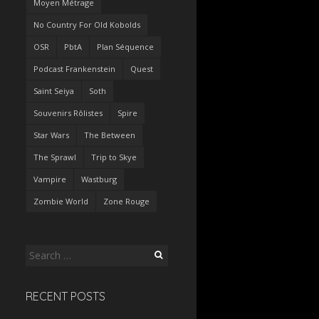
Moyen Métrage
No Country For Old Kobolds
OSR
PbtA
Plan Séquence
Podcast Frankenstein
Quest
Saint Seiya
Soth
Souvenirs Rôlistes
Spire
Star Wars
The Between
The Sprawl
Trip to Skye
Vampire
Wastburg
Zombie World
Zone Rouge
Search
for:
RECENT POSTS