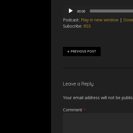
Audio
00:00
Player
Podcast:
Play in new window
|
Dow
Subscribe:
RSS
PREVIOUS POST
Leave a Reply
Your email address will not be publi
Comment
*