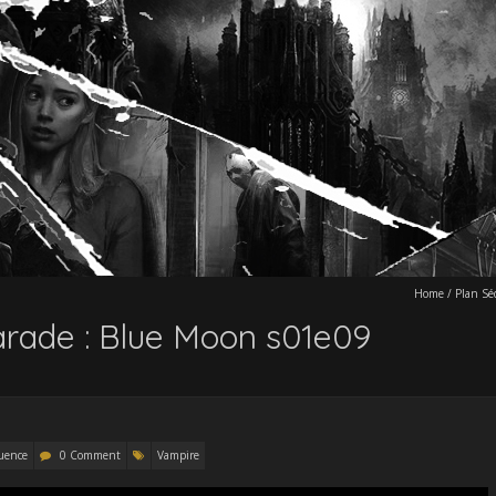
Home
/
Plan S
rade : Blue Moon s01e09
uence
0 Comment
Vampire