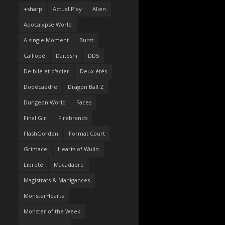
+sharp
Actual Play
Alien
Apocalypse World
A single Moment
Burst
Calliopé
Daitoshi
DD5
De bile et d'acier
Deux étés
Dodécaèdre
Dragon Ball Z
Dungeon World
Faces
Final Girl
Firebrands
FlashGordon
Format Court
Grimace
Hearts of Wulin
Libreté
Macadabre
Magistrats & Manigances
MonsterHearts
Monster of the Week