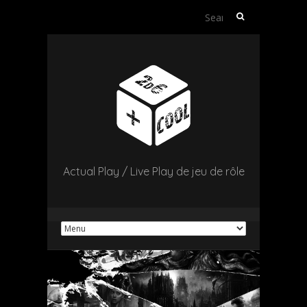
Search
for:
Actual Play / Live Play de jeu de rôle