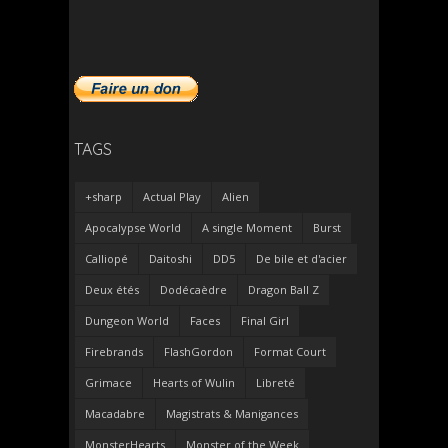
TAGS
+sharp
Actual Play
Alien
Apocalypse World
A single Moment
Burst
Calliopé
Daitoshi
DD5
De bile et d'acier
Deux étés
Dodécaèdre
Dragon Ball Z
Dungeon World
Faces
Final Girl
Firebrands
FlashGordon
Format Court
Grimace
Hearts of Wulin
Libreté
Macadabre
Magistrats & Manigances
MonsterHearts
Monster of the Week