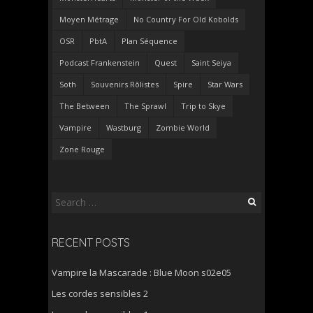
Moyen Métrage
No Country For Old Kobolds
OSR
PbtA
Plan Séquence
Podcast Frankenstein
Quest
Saint Seiya
Soth
Souvenirs Rôlistes
Spire
Star Wars
The Between
The Sprawl
Trip to Skye
Vampire
Wastburg
Zombie World
Zone Rouge
Search
for:
RECENT POSTS
Vampire la Mascarade : Blue Moon s02e05
Les cordes sensibles 2