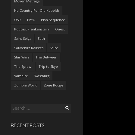
Moyen Métrage
No Country For Old Kobolds
OSR
PbtA
Plan Séquence
Podcast Frankenstein
Quest
Saint Seiya
Soth
Souvenirs Rôlistes
Spire
Star Wars
The Between
The Sprawl
Trip to Skye
Vampire
Wastburg
Zombie World
Zone Rouge
Search
for:
RECENT POSTS