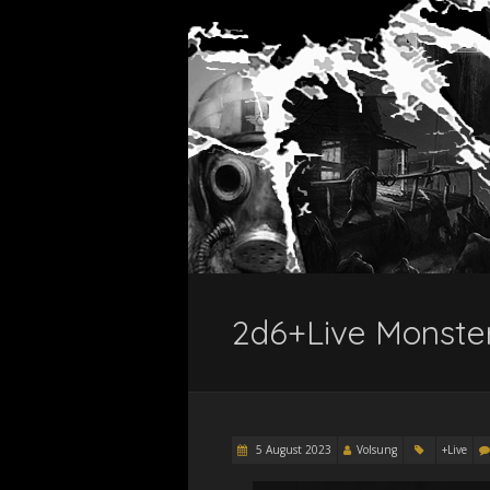
2d6+Live Monste
5 August 2023
Volsung
+Live