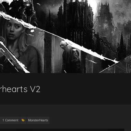
rhearts V2
1 Comment
MonsterHearts