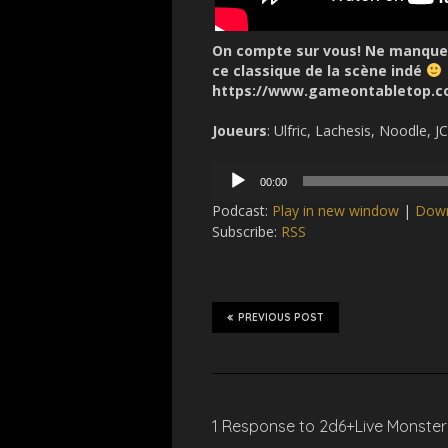
On compte sur vous! Ne manquez 
ce classique de la scène indé
https://www.gameontabletop.c
Joueurs
: Ulfric, Lachesis, Noodle, 
Audio
00:00
Player
Podcast:
Play in new window
|
Dow
Subscribe:
RSS
PREVIOUS POST
1 Response to 2d6+Live Monste