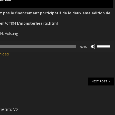
pas le financement participatif de la deuxieme édition de
om/cf1941/monsterhearts.html
JCN, Volsung
Use
00:00
Up/Down
nload
Arrow
keys
to
increase
or
decrease
NEXT POST
volume.
rhearts V2