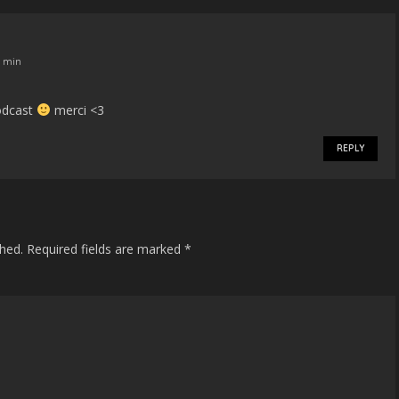
0 min
podcast
merci <3
REPLY
shed.
Required fields are marked
*