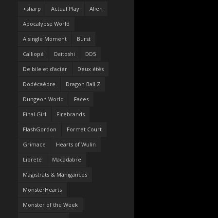
+sharp
Actual Play
Alien
Apocalypse World
A single Moment
Burst
Calliopé
Daitoshi
DD5
De bile et d'acier
Deux étés
Dodécaèdre
Dragon Ball Z
Dungeon World
Faces
Final Girl
Firebrands
FlashGordon
Format Court
Grimace
Hearts of Wulin
Libreté
Macadabre
Magistrats & Manigances
MonsterHearts
Monster of the Week