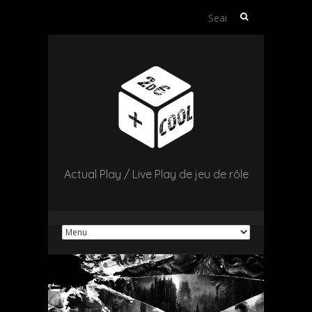
Search
for:
Actual Play / Live Play de jeu de rôle