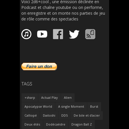
Voici 2d6+cool , une émission déclinée en
Podcast et chaîne youtube ou on performe,
on enregistre et on monte nos parties de jeu
de rôle comme des spectacles
TAGS
+sharp
Actual Play
Alien
Apocalypse World
A single Moment
Burst
Calliopé
Daitoshi
DD5
De bile et d'acier
Deux étés
Dodécaèdre
Dragon Ball Z