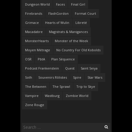
Dungeon World
Faces
Final Girl
Firebrands
FlashGordon
Format Court
Grimace
Hearts of Wulin
Libreté
Macadabre
Magistrats & Manigances
MonsterHearts
Monster of the Week
Moyen Métrage
No Country For Old Kobolds
OSR
PbtA
Plan Séquence
Podcast Frankenstein
Quest
Saint Seiya
Soth
Souvenirs Rôlistes
Spire
Star Wars
The Between
The Sprawl
Trip to Skye
Vampire
Wastburg
Zombie World
Zone Rouge
Search