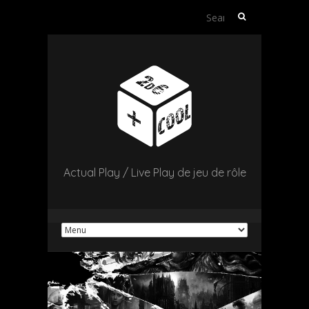
Search
for:
Actual Play / Live Play de jeu de rôle