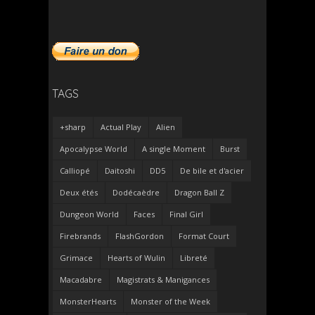
TAGS
+sharp
Actual Play
Alien
Apocalypse World
A single Moment
Burst
Calliopé
Daitoshi
DD5
De bile et d'acier
Deux étés
Dodécaèdre
Dragon Ball Z
Dungeon World
Faces
Final Girl
Firebrands
FlashGordon
Format Court
Grimace
Hearts of Wulin
Libreté
Macadabre
Magistrats & Manigances
MonsterHearts
Monster of the Week