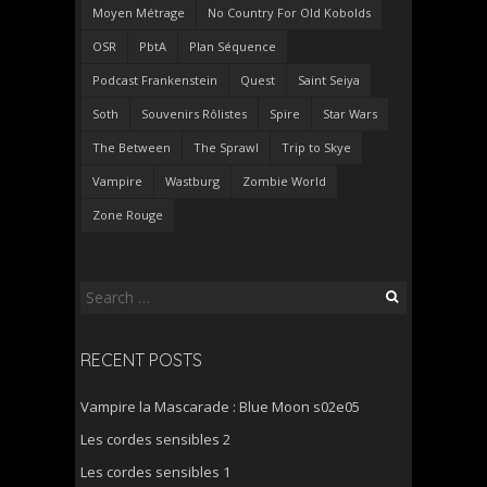
Moyen Métrage
No Country For Old Kobolds
OSR
PbtA
Plan Séquence
Podcast Frankenstein
Quest
Saint Seiya
Soth
Souvenirs Rôlistes
Spire
Star Wars
The Between
The Sprawl
Trip to Skye
Vampire
Wastburg
Zombie World
Zone Rouge
Search
for:
RECENT POSTS
Vampire la Mascarade : Blue Moon s02e05
Les cordes sensibles 2
Les cordes sensibles 1