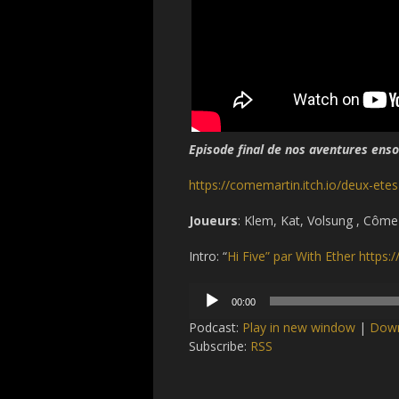
Episode final de nos aventures enso
https://comemartin.itch.io/deux-etes
Joueurs
: Klem, Kat, Volsung , Côm
Intro: “
Hi Five” par With Ether http
Audio
00:00
Player
Podcast:
Play in new window
|
Dow
Subscribe:
RSS