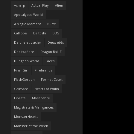
+sharp
Actual Play
Alien
Apocalypse World
A single Moment
Burst
Calliopé
Daitoshi
DD5
De bile et d'acier
Deux étés
Dodécaèdre
Dragon Ball Z
Dungeon World
Faces
Final Girl
Firebrands
FlashGordon
Format Court
Grimace
Hearts of Wulin
Libreté
Macadabre
Magistrats & Manigances
MonsterHearts
Monster of the Week