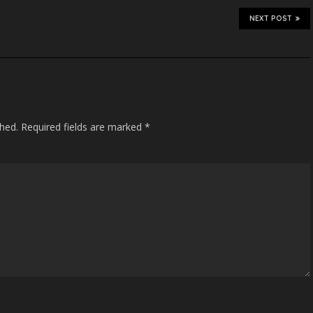
decrease
NEXT POST
volume.
shed.
Required fields are marked
*