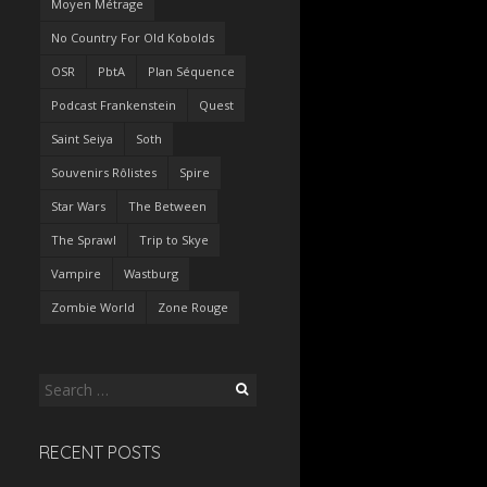
Moyen Métrage
No Country For Old Kobolds
OSR
PbtA
Plan Séquence
Podcast Frankenstein
Quest
Saint Seiya
Soth
Souvenirs Rôlistes
Spire
Star Wars
The Between
The Sprawl
Trip to Skye
Vampire
Wastburg
Zombie World
Zone Rouge
Search
for:
RECENT POSTS