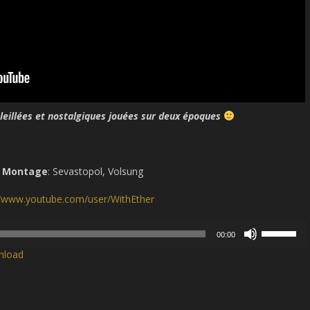
leillées et nostalgiques jouées sur deux époques
e
Montage
: Sevastopol, Volsung
s://www.youtube.com/user/WithEther
Use
00:00
Up/Down
nload
Arrow
keys
to
increase
or