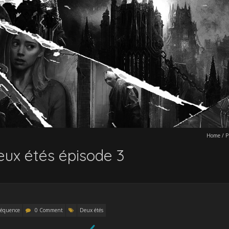
Home
/
P
ux étés épisode 3
Séquence
0 Comment
Deux étés