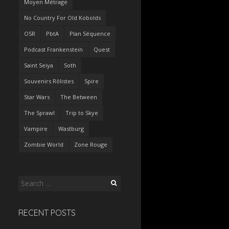
Moyen Métrage
No Country For Old Kobolds
OSR
PbtA
Plan Séquence
Podcast Frankenstein
Quest
Saint Seiya
Soth
Souvenirs Rôlistes
Spire
Star Wars
The Between
The Sprawl
Trip to Skye
Vampire
Wastburg
Zombie World
Zone Rouge
Search
for:
RECENT POSTS