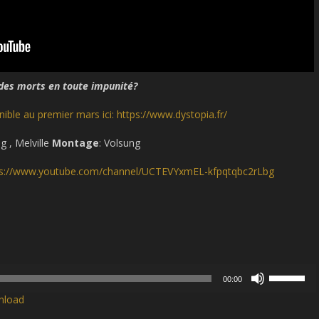
e des morts en toute impunité?
ble au premier mars ici: https://www.dystopia.fr/
g , Melville
Montage
: Volsung
tps://www.youtube.com/channel/UCTEVYxmEL-kfpqtqbc2rLbg
Use
00:00
Up/Down
nload
Arrow
keys