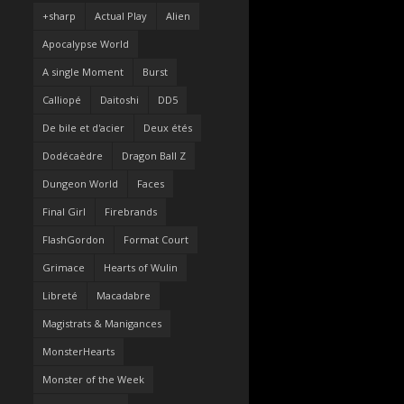
+sharp
Actual Play
Alien
Apocalypse World
A single Moment
Burst
Calliopé
Daitoshi
DD5
De bile et d'acier
Deux étés
Dodécaèdre
Dragon Ball Z
Dungeon World
Faces
Final Girl
Firebrands
FlashGordon
Format Court
Grimace
Hearts of Wulin
Libreté
Macadabre
Magistrats & Manigances
MonsterHearts
Monster of the Week