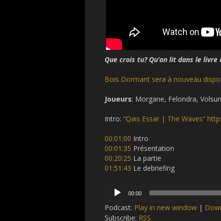
Que crois tu? Qu’on lit dans le livr
Bois Dormant sera à nouveau disponi
Joueurs
: Morgane, Felondra, Volsun
Intro:
“Qais Essar | The Waves” ht
00:01:00
Intro
00:01:35
Présentation
00:20:25
La partie
01:51:43
Le debriefing
Audio
00:00
Player
Podcast:
Play in new window
|
Dow
Subscribe:
RSS