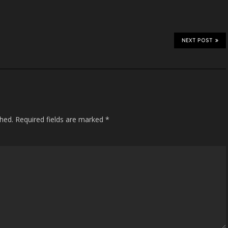
to
increase
or
decrease
NEXT POST
volume.
shed.
Required fields are marked
*