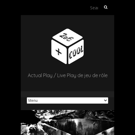
Search
for:
Actual Play / Live Play de jeu de rôle