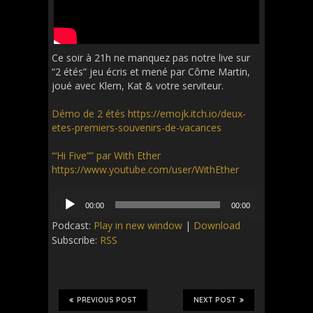
Ce soir à 21h ne manquez pas notre live sur
“2 étés” jeu écris et mené par Côme Martin,
joué avec Klem, Kat & votre serviteur.
Démo de 2 étés https://emojk.itch.io/deux-
etes-premiers-souvenirs-de-vacances
“‘Hi Five”” par With Ether
https://www.youtube.com/user/WithEther
Audio
00:00
00:00
Player
Podcast:
Play in new window
|
Download
Subscribe:
RSS
PREVIOUS POST
NEXT POST