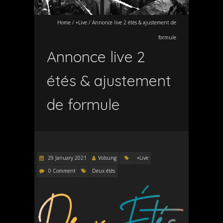
Home
/
+Live
/
Annonce live 2 étés & ajustement de
formule
Annonce live 2
étés & ajustement
de formule
29 January 2021
Volsung
+Live
0 Comment
Deux étés