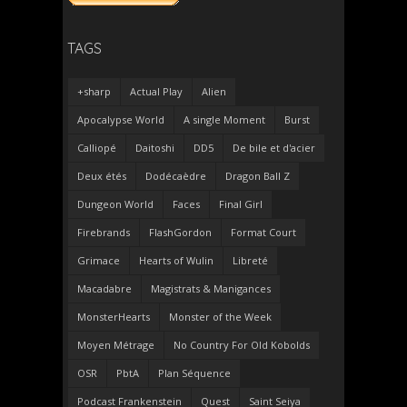
TAGS
+sharp
Actual Play
Alien
Apocalypse World
A single Moment
Burst
Calliopé
Daitoshi
DD5
De bile et d'acier
Deux étés
Dodécaèdre
Dragon Ball Z
Dungeon World
Faces
Final Girl
Firebrands
FlashGordon
Format Court
Grimace
Hearts of Wulin
Libreté
Macadabre
Magistrats & Manigances
MonsterHearts
Monster of the Week
Moyen Métrage
No Country For Old Kobolds
OSR
PbtA
Plan Séquence
Podcast Frankenstein
Quest
Saint Seiya