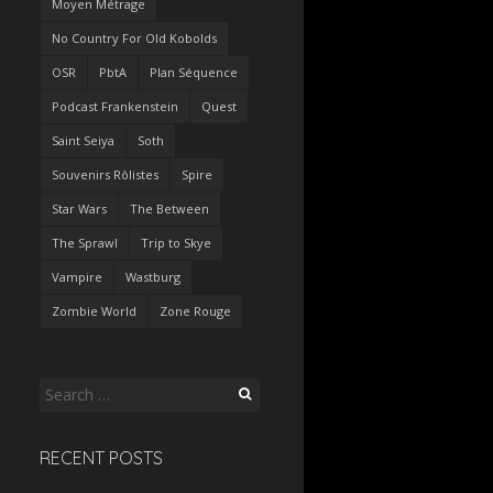
Moyen Métrage
No Country For Old Kobolds
OSR
PbtA
Plan Séquence
Podcast Frankenstein
Quest
Saint Seiya
Soth
Souvenirs Rôlistes
Spire
Star Wars
The Between
The Sprawl
Trip to Skye
Vampire
Wastburg
Zombie World
Zone Rouge
Search
for:
RECENT POSTS