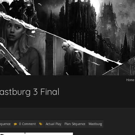
Home
stburg 3 Final
équence
0 Comment
Actual Play
Plan Séquence
Wastburg