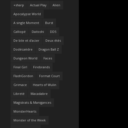
+sharp
Actual Play
Alien
Apocalypse World
A single Moment
Burst
Calliopé
Daitoshi
DD5
De bile et d'acier
Deux étés
Dodécaèdre
Dragon Ball Z
Dungeon World
Faces
Final Girl
Firebrands
FlashGordon
Format Court
Grimace
Hearts of Wulin
Libreté
Macadabre
Magistrats & Manigances
MonsterHearts
Monster of the Week