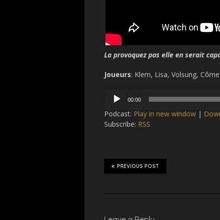
La provoquez pas elle en serait cap
Joueurs
: Klem, Lisa, Volsung, Côm
Audio
00:00
Player
Podcast:
Play in new window
|
Dow
Subscribe:
RSS
PREVIOUS POST
Leave a Reply