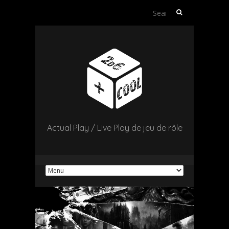
Search
for:
Actual Play / Live Play de jeu de rôle