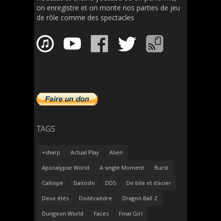
on enregistre et on monte nos parties de jeu
de rôle comme des spectacles
TAGS
+sharp
Actual Play
Alien
Apocalypse World
A single Moment
Burst
Calliopé
Daitoshi
DD5
De bile et d'acier
Deux étés
Dodécaèdre
Dragon Ball Z
Dungeon World
Faces
Final Girl