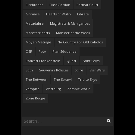
Firebrands
FlashGordon
Format Court
Grimace
Hearts of Wulin
Libreté
Macadabre
Magistrats & Manigances
MonsterHearts
Monster of the Week
Moyen Métrage
No Country For Old Kobolds
OSR
PbtA
Plan Séquence
Podcast Frankenstein
Quest
Saint Seiya
Soth
Souvenirs Rôlistes
Spire
Star Wars
The Between
The Sprawl
Trip to Skye
Vampire
Wastburg
Zombie World
Zone Rouge
Search
for: