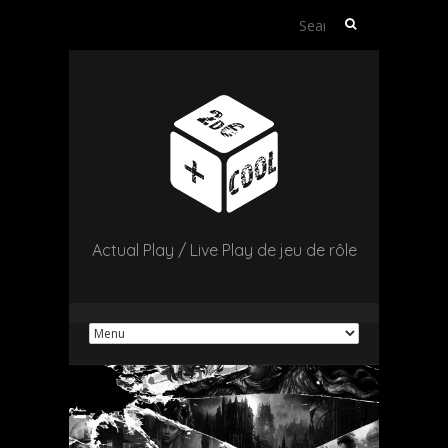
Search
for:
Actual Play / Live Play de jeu de rôle