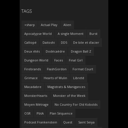
TAGS
+sharp
Actual Play
Alien
Apocalypse World
A single Moment
Burst
Calliopé
Daitoshi
DD5
De bile et d'acier
Deux étés
Dodécaèdre
Dragon Ball Z
Dungeon World
Faces
Final Girl
Firebrands
FlashGordon
Format Court
Grimace
Hearts of Wulin
Libreté
Macadabre
Magistrats & Manigances
MonsterHearts
Monster of the Week
Moyen Métrage
No Country For Old Kobolds
OSR
PbtA
Plan Séquence
Podcast Frankenstein
Quest
Saint Seiya