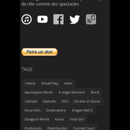
de rôle comme des spectacles
TAGS
+sharp
Actual Play
Alien
Apocalypse World
A single Moment
Burst
Calliopé
Daitoshi
DD5
De bile et d'acier
Deux étés
Dodécaèdre
Dragon Ball Z
Dungeon World
Faces
Final Girl
Firebrands
FlashGordon
Format Court