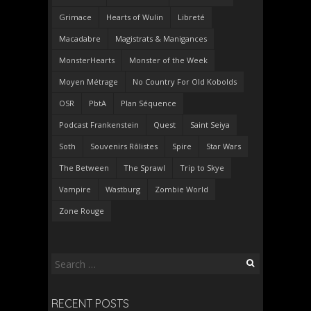
Grimace
Hearts of Wulin
Libreté
Macadabre
Magistrats & Manigances
MonsterHearts
Monster of the Week
Moyen Métrage
No Country For Old Kobolds
OSR
PbtA
Plan Séquence
Podcast Frankenstein
Quest
Saint Seiya
Soth
Souvenirs Rôlistes
Spire
Star Wars
The Between
The Sprawl
Trip to Skye
Vampire
Wastburg
Zombie World
Zone Rouge
Search
for:
RECENT POSTS