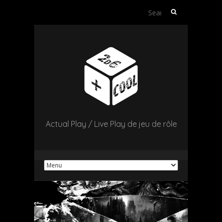
Search
for:
Actual Play / Live Play de jeu de rôle