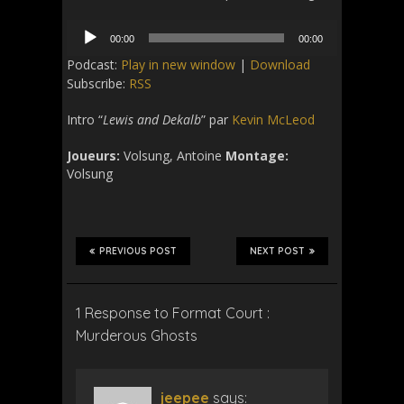
Audio
00:00
00:00
Player
Podcast:
Play in new window
|
Download
Subscribe:
RSS
Intro “
Lewis and Dekalb
” par
Kevin McLeod
Joueurs:
Volsung, Antoine
Montage:
Volsung
PREVIOUS POST
NEXT POST
1 Response to Format Court :
Murderous Ghosts
jeepee
says: