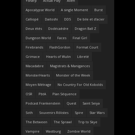
+sharp
Actual Play
Alien
Apocalypse World
A single Moment
Burst
Calliopé
Daitoshi
DD5
De bile et d'acier
Deux étés
Dodécaèdre
Dragon Ball Z
Dungeon World
Faces
Final Girl
Firebrands
FlashGordon
Format Court
Grimace
Hearts of Wulin
Libreté
Macadabre
Magistrats & Manigances
MonsterHearts
Monster of the Week
Moyen Métrage
No Country For Old Kobolds
OSR
PbtA
Plan Séquence
Podcast Frankenstein
Quest
Saint Seiya
Soth
Souvenirs Rôlistes
Spire
Star Wars
The Between
The Sprawl
Trip to Skye
Vampire
Wastburg
Zombie World