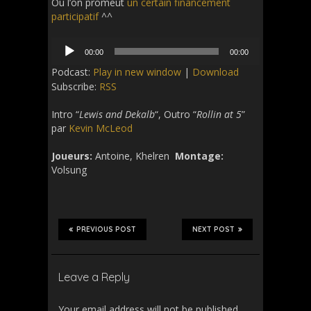
Ou l’on promeut
un certain financement
participatif
^^
Audio
00:00
00:00
Player
Podcast:
Play in new window
|
Download
Subscribe:
RSS
Intro “
Lewis and Dekalb
“, Outro “
Rollin at 5
”
par
Kevin McLeod
Joueurs:
Antoine, Khelren
Montage:
Volsung
PREVIOUS POST
NEXT POST
Leave a Reply
Your email address will not be published.