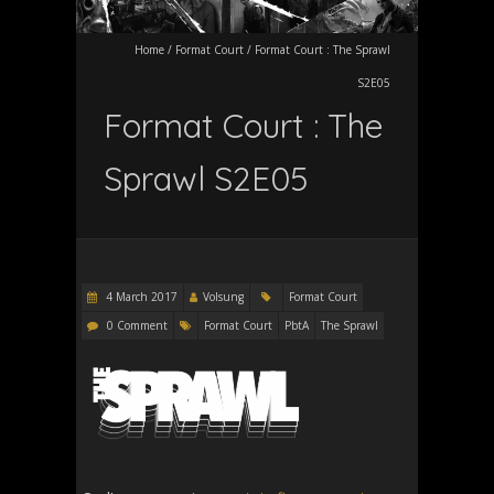
Home
/
Format Court
/
Format Court : The Sprawl
S2E05
Format Court : The
Sprawl S2E05
4 March 2017
Volsung
Format Court
0 Comment
Format Court
PbtA
The Sprawl