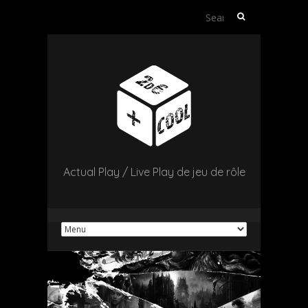
Search
for:
Actual Play / Live Play de jeu de rôle