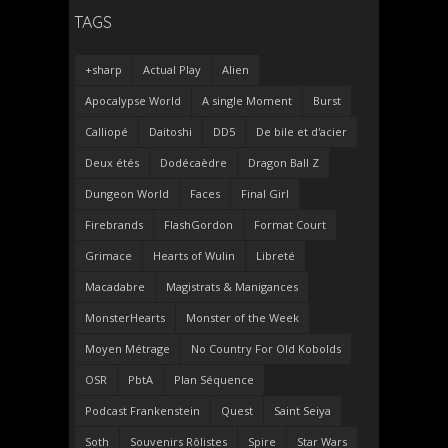
TAGS
+sharp
Actual Play
Alien
Apocalypse World
A single Moment
Burst
Calliopé
Daitoshi
DD5
De bile et d'acier
Deux étés
Dodécaèdre
Dragon Ball Z
Dungeon World
Faces
Final Girl
Firebrands
FlashGordon
Format Court
Grimace
Hearts of Wulin
Libreté
Macadabre
Magistrats & Manigances
MonsterHearts
Monster of the Week
Moyen Métrage
No Country For Old Kobolds
OSR
PbtA
Plan Séquence
Podcast Frankenstein
Quest
Saint Seiya
Soth
Souvenirs Rôlistes
Spire
Star Wars