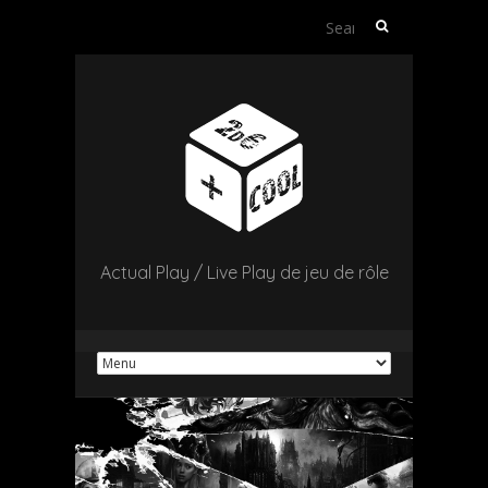
Search
for:
Actual Play / Live Play de jeu de rôle